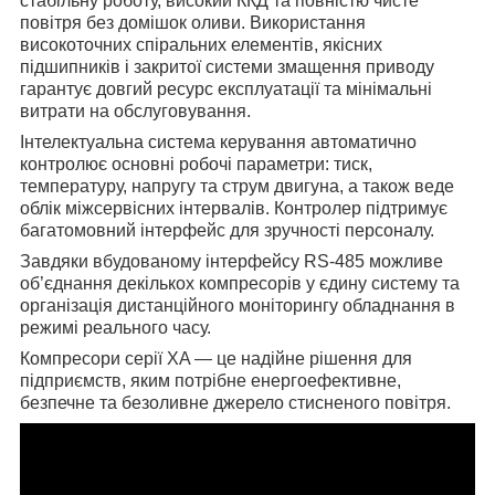
стабільну роботу, високий ККД та повністю чисте
повітря без домішок оливи. Використання
високоточних спіральних елементів, якісних
підшипників і закритої системи змащення приводу
гарантує довгий ресурс експлуатації та мінімальні
витрати на обслуговування.
Інтелектуальна система керування автоматично
контролює основні робочі параметри: тиск,
температуру, напругу та струм двигуна, а також веде
облік міжсервісних інтервалів. Контролер підтримує
багатомовний інтерфейс для зручності персоналу.
Завдяки вбудованому інтерфейсу RS-485 можливе
об’єднання декількох компресорів у єдину систему та
організація дистанційного моніторингу обладнання в
режимі реального часу.
Компресори серії XA — це надійне рішення для
підприємств, яким потрібне енергоефективне,
безпечне та безоливне джерело стисненого повітря.