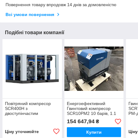
Повернення товару впродовж 14 днів за домовленістю
Всі умови повернення
Подібні товари компанії
Повітряний компресор
Енергоефективний
Гвин
SCR400H з
Гвинтовий компресор
SCR7
двоступінчастим
SCR10PM2 10 барів, 1.1
PM-д
гвинтовим блоком 7-12,5
м3/хв, 7,5 кВт
хв
154 647,94
₴
бар, 315 кВт, до 63,2 м3/хв
Ціну уточнюйте
Цін
Купити