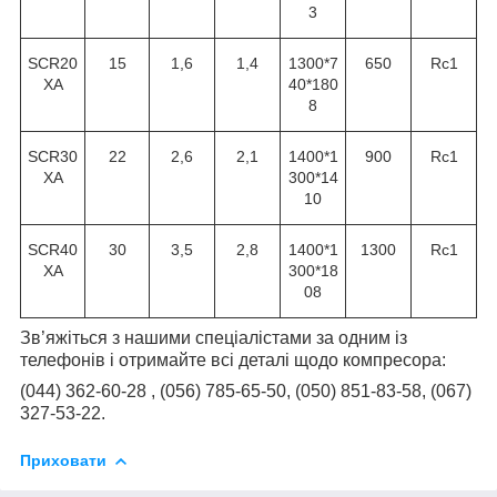
3
SCR20
15
1,6
1,4
1300*7
650
Rc1
XA
40*180
8
SCR30
22
2,6
2,1
1400*1
900
Rc1
XA
300*14
10
SCR40
30
3,5
2,8
1400*1
1300
Rc1
XA
300*18
08
Зв’яжіться з нашими спеціалістами за одним із
телефонів і отримайте всі деталі щодо компресора:
(044) 362-60-28 , (056) 785-65-50, (050) 851-83-58, (067)
327-53-22.
Приховати