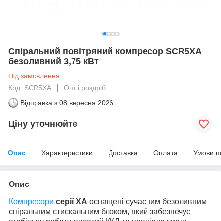
Спіральний повітряний компресор SCR5XA
безоливний 3,75 кВт
Під замовлення
Код: SCR5XA
Опт і роздріб
Відправка з
08 вересня 2026
Ціну уточнюйте
Опис
Характеристики
Доставка
Оплата
Умови п
Опис
Компресори
серії XA
оснащені сучасним безоливним
спіральним стискальним блоком, який забезпечує