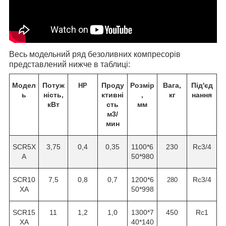
Весь модельний ряд безоливних компресорів
представлений нижче в таблиці:
Модел
Потуж
Проду
Розмір
Вага,
Під'єд
НР
ь
ність,
ктивні
,
кг
нання
кВт
сть
мм
м3/
мин
SCR5X
3,75
0,4
0,35
1100*6
230
Rc3/4
A
50*980
SCR10
7,5
0,8
0,7
1200*6
Rc3/4
280
XA
50*998
SCR15
11
1,2
1,0
1300*7
450
Rc1
XA
40*140