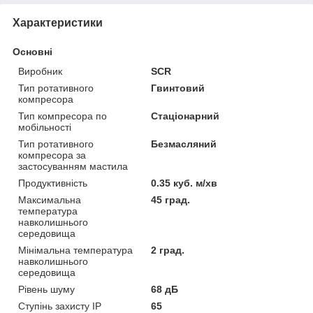
Характеристики
Основні
Виробник
SCR
Тип ротативного
Гвинтовий
компресора
Тип компресора по
Стаціонарний
мобільності
Тип ротативного
Безмасляний
компресора за
застосуванням мастила
Продуктивність
0.35 куб. м/хв
Максимальна
45 град.
температура
навколишнього
середовища
Мінімальна температура
2 град.
навколишнього
середовища
Рівень шуму
68 дБ
Ступінь захисту IP
65