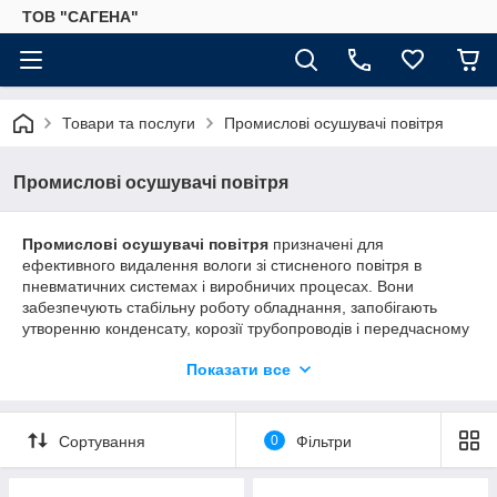
ТОВ "САГЕНА"
Товари та послуги
Промислові осушувачі повітря
Промислові осушувачі повітря
Промислові осушувачі повітря
призначені для
ефективного видалення вологи зі стисненого повітря в
пневматичних системах і виробничих процесах. Вони
забезпечують стабільну роботу обладнання, запобігають
утворенню конденсату, корозії трубопроводів і передчасному
зносу вузлів та механізмів. Осушувачі застосовуються на
Показати все
підприємствах, де важлива висока якість повітря та надійність
технологічних процесів.
Сортування
0
Фільтри