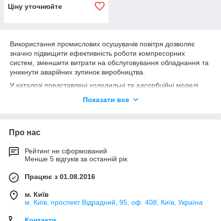
Ціну уточнюйте
Використання промислових осушувачів повітря дозволяє
значно підвищити ефективність роботи компресорних
систем, зменшити витрати на обслуговування обладнання та
уникнути аварійних зупинок виробництва.
У каталозі представлені холодильні та адсорбційні моделі
різної продуктивності, що дає змогу підібрати оптимальне
Показати все
рішення відповідно до технічних вимог і умов експлуатації.
Якісні осушувачі повітря є важливим елементом стабільної та
безпечної роботи будь-якого сучасного підприємства.
Про нас
Рейтинг не сформований
Менше 5 відгуків за останній рік
Працює з 01.08.2016
м. Київ
м. Київ, проспект Відрадний, 95, оф. 408, Київ, Україна
Контакти