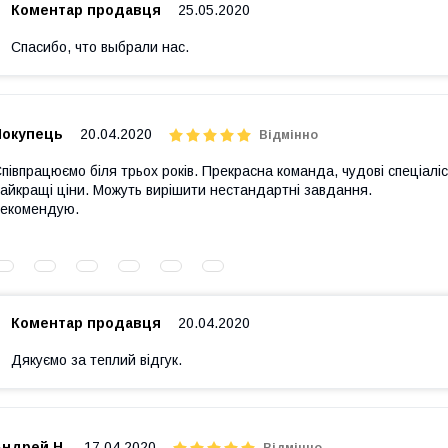
Коментар продавця
25.05.2020
Спасибо, что выбрали нас.
Покупець
20.04.2020
Відмінно
півпрацюємо біля трьох років. Прекрасна команда, чудові спеціаліс
айкращі ціни. Можуть вирішити нестандартні завдання.
екомендую.
Коментар продавця
20.04.2020
Дякуємо за теплий відгук.
Андрей Н.
17.04.2020
Відмінно