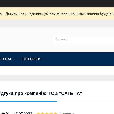
час. Дякуємо за розуміння, усі замовлення та повідомлення будуть
РО НАС
КОНТАКТИ
ідгуки про компанію ТОВ "САГЕНА"
гор Х.
13.07.2023
Відмінно