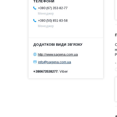
+380 (67) 353-82-77
Менеджер
+380 (50) 851-83-58
Менеджер
С
н
http://www.sagena.com.ua
Р
info@sagena.com.ua
+380673538277
Viber