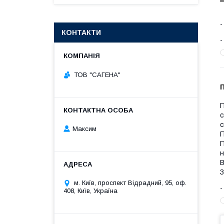
КОНТАКТИ
ТОВ "САГЕНА"
П
с
с
Максим
П
П
н
В
З
м. Київ, проспект Відрадний, 95, оф.
408, Київ, Україна