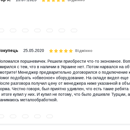
Покупець
25.05.2020
Відмінно
оломался поршневичек. Решили приобрести что-то экономное. Во
мирился с тем, что в наличии в Украине нет. Потом нарвался на об
мотрите! Менеджер предварительно договорился о подключение к с
омог подобрать «обвесное» оборудование. На складе видел еще с
осле разговора получил цену от менеджера ниже указанной в объя
орма. Честно говоря, был приятно удивлен, что есть такие ребята 
 итоге купил у них. И купил не потому, что было дешевле Турции, 
анимаюсь металообработкой.