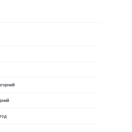
аторний
рний
/год