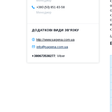
Менеджер
о
+380 (50) 851-83-58
с
Менеджер

с
е

Ц
http://www.sagena.com.ua
info@sagena.com.ua
+380673538277
Viber