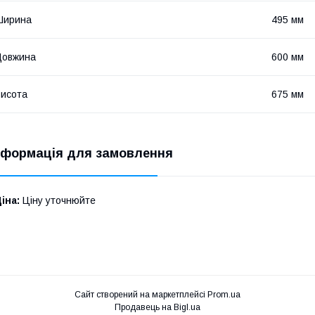
Ширина
495 мм
Довжина
600 мм
исота
675 мм
нформація для замовлення
іна:
Ціну уточнюйте
Сайт створений на маркетплейсі
Prom.ua
Продавець на Bigl.ua