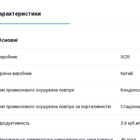
арактеристики
Основні
иробник
SCR
раїна виробник
Китай
ип промислового осушувача повітря
Конденс
ип промислового осушувача повітря за портативністю
Стаціона
родуктивність
3.6 куб.м
аксимальна температура навколишнього середовища
45 град.