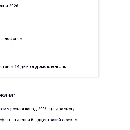
рпня 2026
а телефоном
ротягом 14 днів
за домовленістю
увача:
сом у розмірі понад 20%, що дає змогу
ефект зіткнення й відцентровий ефект з