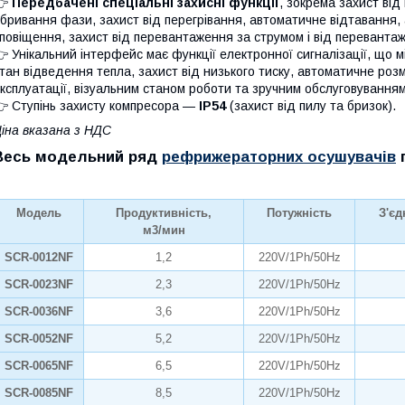
👉
Передбачені спеціальні захисні функції
, зокрема захист від
бривання фази, захист від перегрівання, автоматичне відтавання,
повіщення, захист від перевантаження за струмом і від переванта
 Унікальний інтерфейс має функції електронної сигналізації, що м
тан відведення тепла, захист від низького тиску, автоматичне ро
ксплуатації, візуальним станом роботи та зручним обслуговуванням
 Ступінь захисту компресора —
IP54
(захист від пилу та бризок).
іна вказана з НДС
Весь модельний ряд
рефрижераторних осушувачів
п
Модель
Продуктивність,
Потужність
З'єд
м3/мин
SCR-0012NF
1,2
220V/1Ph/50Hz
SCR-0023NF
2,3
220V/1Ph/50Hz
SCR-0036NF
3,6
220V/1Ph/50Hz
SCR-0052NF
5,2
220V/1Ph/50Hz
SCR-0065NF
6,5
220V/1Ph/50Hz
SCR-0085NF
8,5
220V/1Ph/50Hz