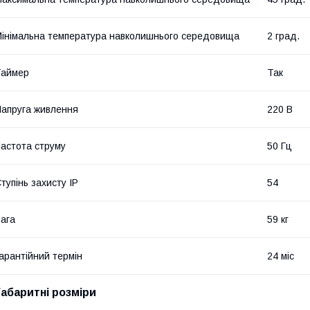
інімальна температура навколишнього середовища
2 град.
Таймер
Так
апруга живлення
220 В
астота струму
50 Гц
тупінь захисту IP
54
ага
59 кг
арантійний термін
24 міс
Габаритні розміри