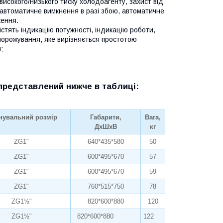
 високого/низького тиску холодоагенту, захист від
 автоматичне вимкнення в разі збою, автоматичне
ження.
істять індикацію потужності, індикацію роботи,
зморожування, яке вирізняється простотою
;
редставлений нижче в таблиці:
нувальний розмір
Габарити,
Вага,
ДхШхВ
кг
ZG1"
640*435*580
50
ZG1"
600*495*670
57
ZG1"
600*495*670
59
ZG1"
760*515*750
78
ZG1½"
820*600*880
120
ZG1½"
820*600*880
122