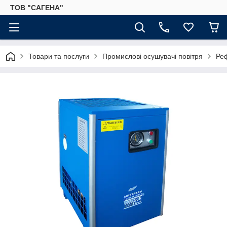
ТОВ "САГЕНА"
Товари та послуги
Промислові осушувачі повітря
Реф