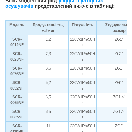
Весь модельний ряд
рефрижераторних
осушувачів
представлений нижче в таблиці:
Модель
Продуктивність,
Потужність
З'єднувальни
м3/мин
розмір
SCR-
1,2
220V/1Ph/50H
ZG1"
0012NF
z
SCR-
2,3
220V/1Ph/50H
ZG1"
0023NF
z
SCR-
3,6
220V/1Ph/50H
ZG1"
0036NF
z
SCR-
5,2
220V/1Ph/50H
ZG1"
0052NF
z
SCR-
6,5
220V/1Ph/50H
ZG1½"
0065NF
z
SCR-
8,5
220V/1Ph/50H
ZG1½"
0085NF
z
SCR-
11
220V/1Ph/50H
ZG2''
0110NF
z