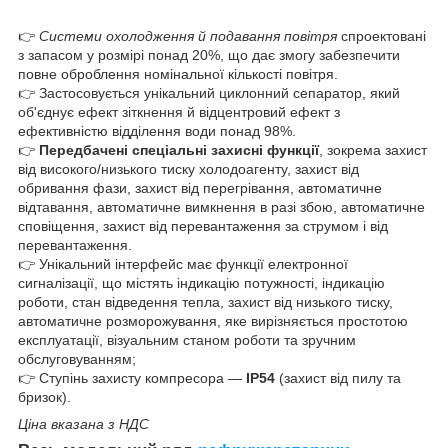
👉
Системи охолодження й подавання повітря
спроектовані
з запасом у розмірі понад 20%, що дає змогу забезпечити
повне оброблення номінальної кількості повітря.
👉 Застосовується унікальний циклонний сепаратор, який
об'єднує ефект зіткнення й відцентровий ефект з
ефективністю відділення води понад 98%.
👉
Передбачені спеціальні захисні функції
, зокрема захист
від високого/низького тиску холодоагенту, захист від
обривання фази, захист від перегрівання, автоматичне
відтавання, автоматичне вимкнення в разі збою, автоматичне
сповіщення, захист від перевантаження за струмом і від
перевантаження.
👉 Унікальний інтерфейс має функції електронної
сигналізації, що містять індикацію потужності, індикацію
роботи, стан відведення тепла, захист від низького тиску,
автоматичне розморожування, яке вирізняється простотою
експлуатації, візуальним станом роботи та зручним
обслуговуванням;
👉 Ступінь захисту компресора —
IP54
(захист від пилу та
бризок).
Ціна вказана з НДС