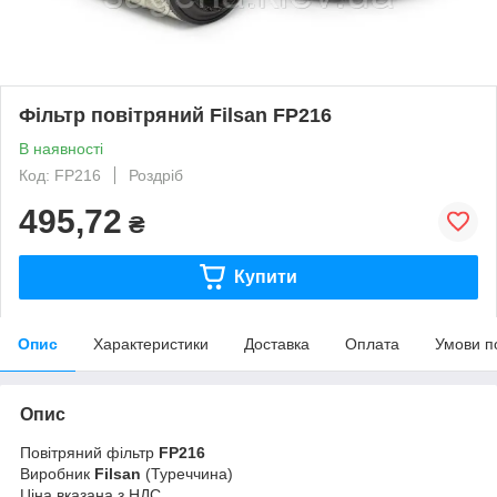
Фільтр повітряний Filsan FP216
В наявності
Код: FP216
Роздріб
495,72
₴
Купити
Опис
Характеристики
Доставка
Оплата
Умови п
Опис
Повітряний фільтр
FP216
Виробник
Filsan
(Туреччина)
Ціна вказана з НДС.