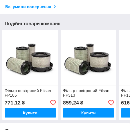
Всі умови повернення
Подібні товари компанії
Фільтр повітряний Filsan
Фільтр повітряний Filsan
Філь
FP185
FP313
FP1
771,12
859,24
616
₴
₴
Купити
Купити