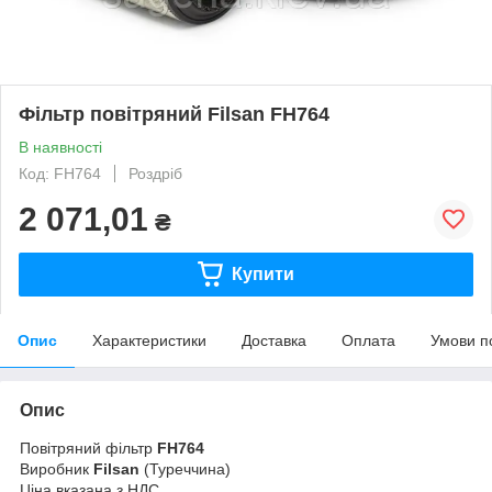
Фільтр повітряний Filsan FH764
В наявності
Код: FH764
Роздріб
2 071,01
₴
Купити
Опис
Характеристики
Доставка
Оплата
Умови п
Опис
Повітряний фільтр
FH764
Виробник
Filsan
(Туреччина)
Ціна вказана з НДС.