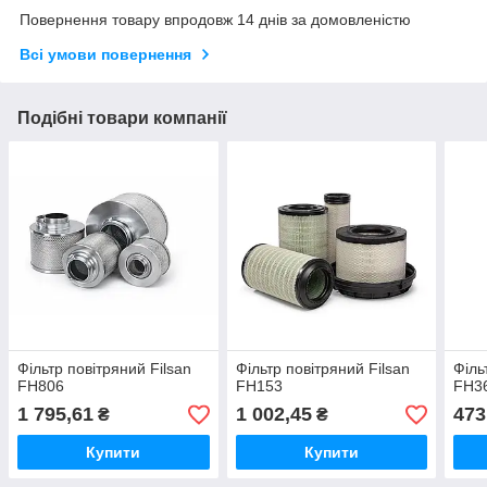
Повернення товару впродовж 14 днів за домовленістю
Всі умови повернення
Подібні товари компанії
Фільтр повітряний Filsan
Фільтр повітряний Filsan
Філь
FH806
FH153
FH3
1 795,61
1 002,45
473
₴
₴
Купити
Купити