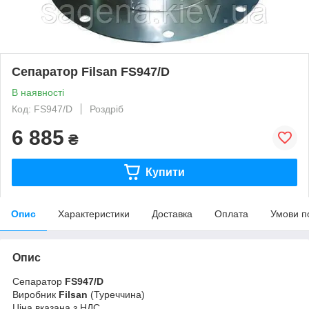
Сепаратор Filsan FS947/D
В наявності
Код: FS947/D
Роздріб
6 885
₴
Купити
Опис
Характеристики
Доставка
Оплата
Умови п
Опис
Сепаратор
FS947/D
Виробник
Filsan
(Туреччина)
Ціна вказана з НДС.