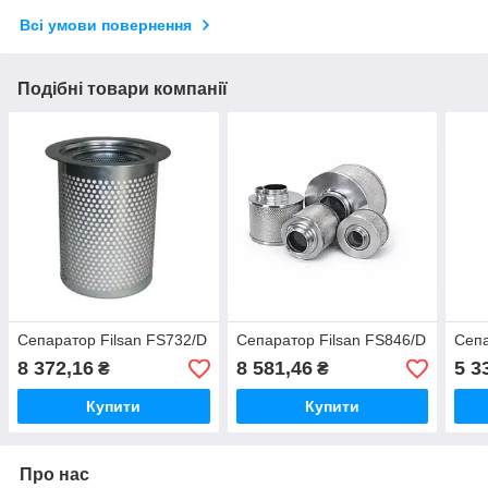
Всі умови повернення
Подібні товари компанії
Сепаратор Filsan FS732/D
Сепаратор Filsan FS846/D
Сепа
8 372,16
8 581,46
5 3
₴
₴
Купити
Купити
Про нас