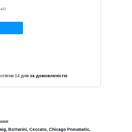
4/D
ротягом 14 днів
за домовленістю
иків:
mig, Bottarini, Ceccato, Chicago Pneumatic,