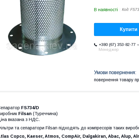
В наявності
Код:
FS73
Купити
+380 (67) 353-82-77
Менеджер
повернення товару п
Сепаратор
FS734/D
Виробник
Filsan
(Туреччина)
іна вказана з НДС.
ільтри та сепаратори Filsan підходять до компресорів таких виробн
tlas Copco, Kaeser, Atmos, CompAir, Dalgakiran, Abac, Alup, Al