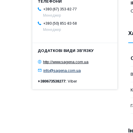
I
+380 (67) 353-82-77
С
Менеджер
+380 (50) 851-83-58
Менеджер
Х
http://www.sagena.com.ua
info@sagena.com.ua
В
+380673538277
Viber
К
Г
І