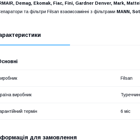
RMAIR, Demag, Ekomak, Fiac, Fini, Gardner Denver, Mark, Matte
епаратори та фільтри Filsan взаємозамінні з фільтрами
MANN, Sotr
арактеристики
Основні
иробник
Filsan
раїна виробник
Туреччи
арантійний термін
6 міс
нформація для замовлення