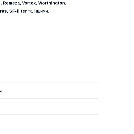
i, Remeza, Vortex, Worthington.
as, SF-filter
та іншими.
на