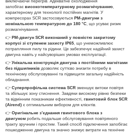
виключаючи перегрів. Адекватне охолодження
запобігає
високотемпературному розмагнічуванню
,
характерному для технології постійних магнітів. У
компресорах SCR застосовуються
PM-двигуни з
номінальною температурою до 180 °C
, що усуває ризик
розмагнічування.
👉
PM-двигун SCR виконаний у повністю закритому
корпусі зі ступенем захисту IP65
, що унеможливлює
потрапляння пилу та рідини. Це забезпечує надійний захист
двигуна навіть у найсуворіших умовах експлуатації.
👉
Унікальна конструкція двигуна з постійними магнітами
без підшипників
дозволяє суттєво знизити потребу в
технічному обслуговуванні та підвищити загальну надійність
обладнання.
👉
Суперпрофільна система SCR
зменшує витоки повітря
та збільшує зону стиснення. Завдяки високому рівню безпеки
та відмінним показникам ефективності,
гвинтовий блок SCR
(Airend)
є оптимальним вибором для клієнтів.
👉
Оригінальне з’єднання гвинтового блока з
двигуном
робить подальше обслуговування повітряного
тракту зручним і простим. Такий спосіб підключення запобігає
пошкодженню двигуна та значно знижує витрати на технічне