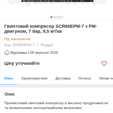
Гвинтовий компресор SCR60EPM-7 з PM-
двигуном, 7 бар, 9,5 м³/хв
Під замовлення
Код: SCR60EPM-7
Роздріб
Відправка з
08 вересня 2026
Ціну уточнюйте
Опис
Характеристики
Доставка
Оплата
Умови п
Опис
Промисловий гвинтовий компресор із високою продуктивністю
та мінімальними експлуатаційними витратами.