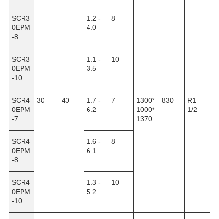
SCR3
1.2 -
8
0EPM
4.0
-8
SCR3
1.1 -
10
0EPM
3.5
-10
SCR4
30
40
1.7 -
7
1300*
830
R1
0EPM
6.2
1000*
1/2
-7
1370
SCR4
1.6 -
8
0EPM
6.1
-8
SCR4
1.3 -
10
0EPM
5.2
-10