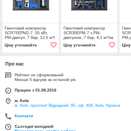
Гвинтовий компресор
Гвинтовий компресор
Гвин
SCR75EPM2-7, 55 кВт,
SCR30EPM-7 з PM-
SCR9
PM-двигун, 7 бар, 12,5 м³/
двигуном, 7 бар, 4,1 м³/хв
PM-д
хв
хв
Ціну уточнюйте
Ціну уточнюйте
Цін
Про нас
Рейтинг не сформований
Менше 5 відгуків за останній рік
Працює з 01.08.2016
м. Київ
м. Київ, проспект Відрадний, 95, оф. 408, Київ, Україна
Контакти
Сьогодні вихідний