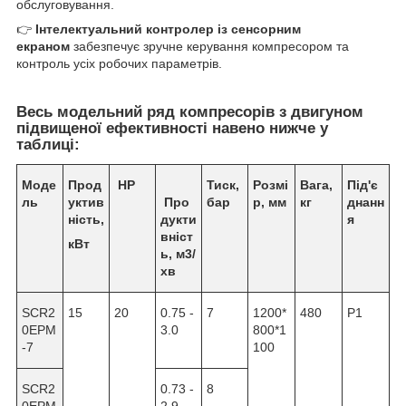
обслуговування.
👉
Інтелектуальний контролер із сенсорним
екраном
забезпечує зручне керування компресором та
контроль усіх робочих параметрів.
Весь модельний ряд компресорів з двигуном
підвищеної ефективності навено нижче у
таблиці:
Моде
Прод
НР
Тиск,
Розмі
Вага,
Під'є
ль
уктив
Про
бар
р, мм
кг
днанн
ність,
дукти
я
вніст
кВт
ь, м
3
/
хв
SCR2
15
20
0.75 -
7
1200*
480
P1
0EPM
3.0
800*1
-7
100
SCR2
0.73 -
8
0EPM
2.9