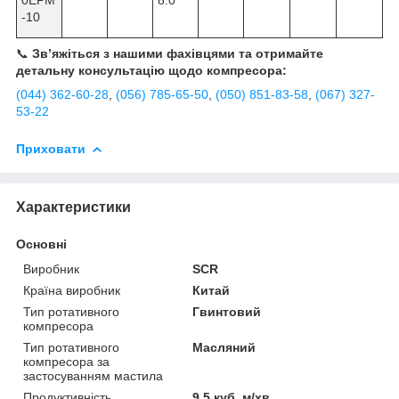
-10
📞
Зв’яжіться з нашими фахівцями та отримайте
детальну консультацію щодо компресора:
(044) 362-60-28
,
(056) 785-65-50
,
(050) 851-83-58
,
(067) 327-
53-22
Приховати
Характеристики
Основні
Виробник
SCR
Країна виробник
Китай
Тип ротативного
Гвинтовий
компресора
Тип ротативного
Масляний
компресора за
застосуванням мастила
Продуктивність
9.5 куб. м/хв