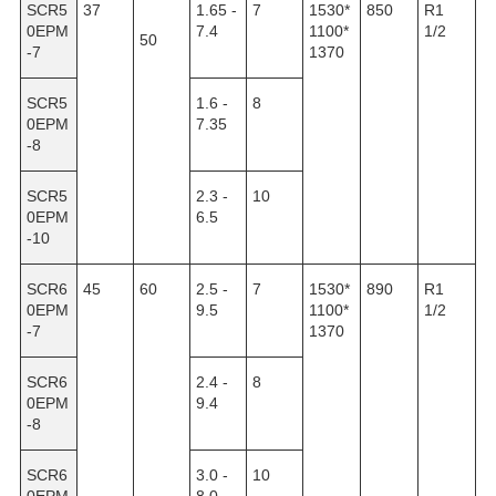
SCR5
37
1.65 -
7
1530*
850
R1
0EPM
7.4
1100*
1/2
50
-7
1370
SCR5
1.6 -
8
0EPM
7.35
-8
SCR5
2.3 -
10
0EPM
6.5
-10
SCR6
45
60
2.5 -
7
1530*
890
R1
0EPM
9.5
1100*
1/2
-7
1370
SCR6
2.4 -
8
0EPM
9.4
-8
SCR6
3.0 -
10
0EPM
8.0