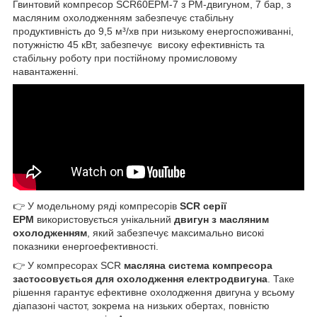
Гвинтовий компресор SCR60EPM-7 з PM-двигуном, 7 бар, з
масляним охолодженням забезпечує стабільну
продуктивність до 9,5 м³/хв при низькому енергоспоживанні,
потужністю 45 кВт, забезпечує високу ефективність та
стабільну роботу при постійному промисловому
навантаженні.
👉 У модельному ряді компресорів
SCR серії
EPM
використовується унікальний
двигун з масляним
охолодженням
, який забезпечує максимально високі
показники енергоефективності.
👉 У компресорах SCR
масляна система компресора
застосовується для охолодження електродвигуна
. Таке
рішення гарантує ефективне охолодження двигуна у всьому
діапазоні частот, зокрема на низьких обертах, повністю