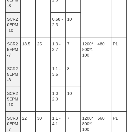
-8
SCR2
0.58 -
10
0EPM
2.3
-10
SCR2
18.5
25
1.3 -
7
1200*
480
P1
5EPM
3.7
800*1
-7
100
SCR2
1.1 -
8
5EPM
3.5
-8
SCR2
1.0 -
10
5EPM
2.9
-10
SCR3
22
30
1.1 -
7
1200*
560
P1
0EPM
4.1
800*1
-7
100