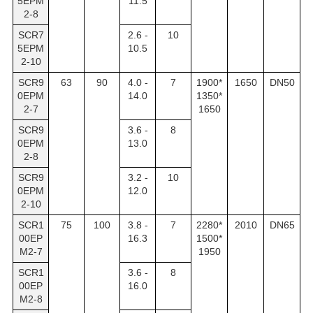
5EPM
11.5
2-8
SCR7
2.6 -
10
5EPM
10.5
2-10
SCR9
63
90
4.0 -
7
1900*
1650
DN50
0EPM
14.0
1350*
2-7
1650
SCR9
3.6 -
8
0EPM
13.0
2-8
SCR9
3.2 -
10
0EPM
12.0
2-10
SCR1
75
100
3.8 -
7
2280*
2010
DN65
00EP
16.3
1500*
M2-7
1950
SCR1
3.6 -
8
00EP
16.0
M2-8