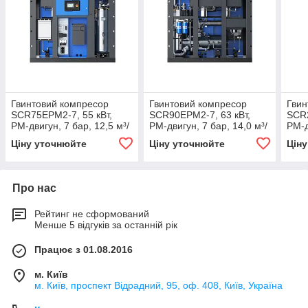
Гвинтовий компресор
Гвинтовий компресор
Гвин
SCR75EPM2-7, 55 кВт,
SCR90EPM2-7, 63 кВт,
SCR2
PM-двигун, 7 бар, 12,5 м³/
PM-двигун, 7 бар, 14,0 м³/
PM-д
хв
хв
м³/х
Ціну уточнюйте
Ціну уточнюйте
Цін
Про нас
Рейтинг не сформований
Менше 5 відгуків за останній рік
Працює з 01.08.2016
м. Київ
м. Київ, проспект Відрадний, 95, оф. 408, Київ, Україна