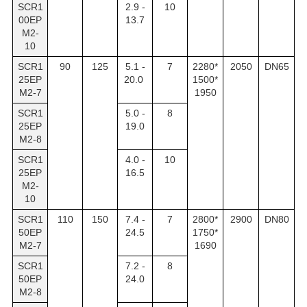
SCR1
2.9 -
10
00EP
13.7
M2-
10
SCR1
90
125
5.1 -
7
2280*
2050
DN65
25EP
20.0
1500*
M2-7
1950
SCR1
5.0 -
8
25EP
19.0
M2-8
SCR1
4.0 -
10
25EP
16.5
M2-
10
SCR1
110
150
7.4 -
7
2800*
2900
DN80
50EP
24.5
1750*
M2-7
1690
SCR1
7.2 -
8
50EP
24.0
M2-8