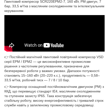
Гвинтовий компресор SCR220EPM2-7, 160 кВт, PM-двигун, 7
бар, 33,5 м³/хв з масляним охолодженням та інтелектуальним
керуванням.
👉 Постійний магнітний гвинтовий повітряний компресор VSD
серії EPM / EPM2 — це високоефективне промислове
рішення з частотним регулюванням, призначене для
безперервної роботи у важких умовах. Діапазон потужності
становить 15–160 кВт (20–220 к.с.), продуктивність — 0,58–
33,5 м³/хв, робочий тиск — 7 / 8 / 10 бар.
👉 Компресор оснащений постійномагнітним двигуном (PM) з
ККД, що перевищує стандарт IE4, масляним охолодженням
та ступенем захисту IP65. Така конструкція забезпечує
стабільну роботу, високу енергоефективність і тривалий строк
служби навіть у запиленому промисловому середовищі.