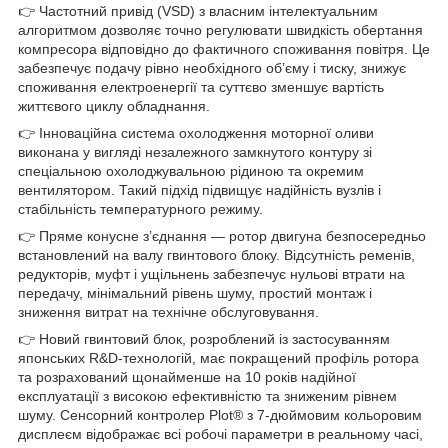
👉 Частотний привід (VSD) з власним інтелектуальним
алгоритмом дозволяє точно регулювати швидкість обертання
компресора відповідно до фактичного споживання повітря. Це
забезпечує подачу рівно необхідного об’єму і тиску, знижує
споживання електроенергії та суттєво зменшує вартість
життєвого циклу обладнання.
👉 Інноваційна система охолодження моторної оливи
виконана у вигляді незалежного замкнутого контуру зі
спеціальною охолоджувальною рідиною та окремим
вентилятором. Такий підхід підвищує надійність вузлів і
стабільність температурного режиму.
👉 Пряме конусне з’єднання — ротор двигуна безпосередньо
встановлений на валу гвинтового блоку. Відсутність ременів,
редукторів, муфт і ущільнень забезпечує нульові втрати на
передачу, мінімальний рівень шуму, простий монтаж і
зниження витрат на технічне обслуговування.
👉 Новий гвинтовий блок, розроблений із застосуванням
японських R&D-технологій, має покращений профіль ротора
та розрахований щонайменше на 10 років надійної
експлуатації з високою ефективністю та зниженим рівнем
шуму. Сенсорний контролер Plot® з 7-дюймовим кольоровим
дисплеєм відображає всі робочі параметри в реальному часі,