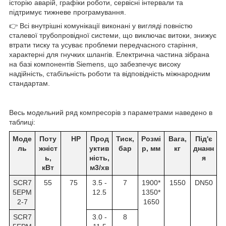
історію аварій, графіки роботи, сервісні інтервали та
підтримує тижневе програмування.
👉 Всі внутрішні комунікації виконані у вигляді повністю
сталевої трубопровідної системи, що виключає витоки, знижує
втрати тиску та усуває проблеми передчасного старіння,
характерні для гнучких шлангів. Електрична частина зібрана
на базі компонентів Siemens, що забезпечує високу
надійність, стабільність роботи та відповідність міжнародним
стандартам.
Весь модельний ряд компресорів з параметрами наведено в
таблиці:
Моде
Поту
HP
Прод
Тиск,
Розмі
Вага,
Під'є
ль
жніст
уктив
бар
р, мм
кг
днанн
ь,
ність,
я
кВт
м
3
/хв
SCR7
55
75
3.5 -
7
1900*
1550
DN50
5EPM
12.5
1350*
2-7
1650
SCR7
3.0 -
8