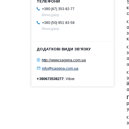
+380 (67) 353-82-77
с
Менеджер

+380 (50) 851-83-58
о
Менеджер
з
к
з
о
http://www.sagena.com.ua
info@sagena.com.ua

з
+380673538277
Viber
й
о
у
з