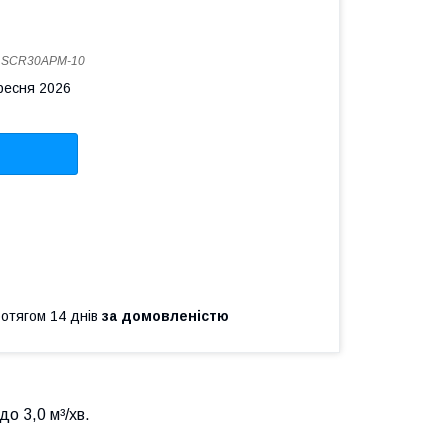
:
SCR30APM-10
ересня 2026
ротягом 14 днів
за домовленістю
о 3,0 м³/хв.