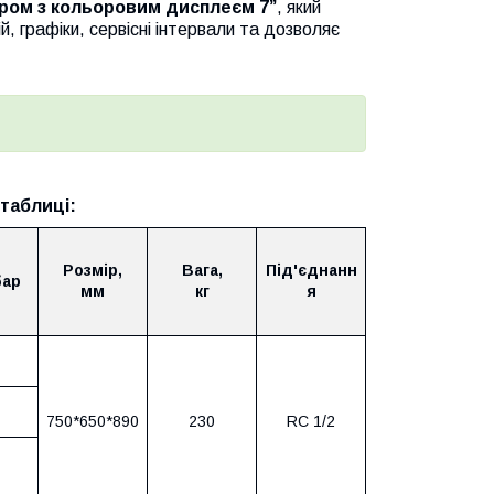
ром з кольоровим дисплеєм 7”
, який
, графіки, сервісні інтервали та дозволяє
таблиці:
Розмір,
Вага,
Під'єднанн
бар
мм
кг
я
750*650*890
230
RC 1/2