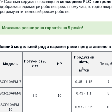
👉 Система керування оснащена
сенсорним PLC-контроле
ідображає параметри роботи в реальному часі, історію аварій
програмувати тижневий режим роботи.
Можлива розширена гарантія на 5 років!
Повний модельний ряд з параметрами представлено в 
Продуктив
Потужність,
ність,
Модель
НР
Тиск, 
кВт
3
м
/хв
SCR10APM-7
0,45 - 1,15
7
SCR10APM-8
0,43 - 1,1
8
7.5
10
SCR10APM-
0,57 - 0,95
10
10