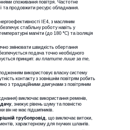
ннями споживання повітря. Частотне
ії та продовжити ресурс обладнання.
нергоефективності IE4, з масляним
езпечує стабільну роботу навіть у
мпературні магніти (до 180 °C) та ізоляція
.
чно змінювати швидкість обертання
безпечується подача точно необхідного
ізується принцип:
ви платите лише за те,
олодженням використовує власну систему
ність контакту з зовнішнім повітрям робить
няно з традиційними двигунами з повітряним
'єднання) виключає використання ременів,
едачу
, знижує рівень шуму та повністю
ки він не має підшипників.
рішній трубопровід
, що виключає витоки,
ентів, характерному для гнучких шлангів.