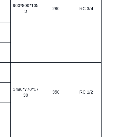
900*800*105
280
RC 3/4
3
1480*770*17
350
RC 1/2
30