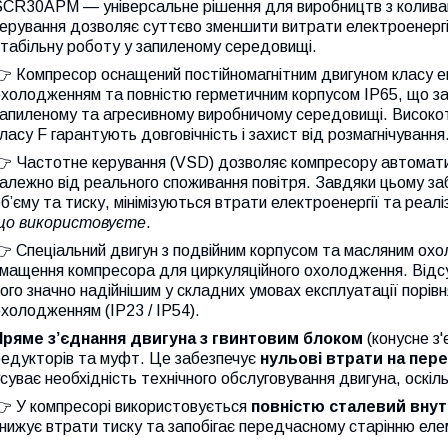
SCR30APM — універсальне рішення для виробництв з колива
керування дозволяє суттєво зменшити витрати електроенерг
табільну роботу у запиленому середовищі.
 Компресор оснащений постійномагнітним двигуном класу е
холодженням та повністю герметичним корпусом IP65, що заб
апиленому та агресивному виробничому середовищі. Високоте
ласу F гарантують довговічність і захист від розмагнічування
👉 Частотне керування (VSD) дозволяє компресору автомати
алежно від реального споживання повітря. Завдяки цьому за
б’єму та тиску, мінімізуються втрати електроенергії та реал
що використовуєте
.
 Спеціальний двигун з подвійним корпусом та масляним ох
мащення компресора для циркуляційного охолодження. Відсут
ого значно надійнішим у складних умовах експлуатації порів
холодженням (IP23 / IP54).
Пряме з’єднання двигуна з гвинтовим блоком
(конусне з
редукторів та муфт. Це забезпечує
нульові втрати на пер
суває необхідність технічного обслуговування двигуна, оскіль
👉 У компресорі використовується
повністю сталевий внут
нижує втрати тиску та запобігає передчасному старінню елем