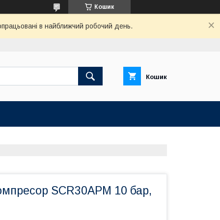
Кошик
 опрацьовані в найближчий робочий день.
Кошик
омпресор SCR30APM 10 бар,