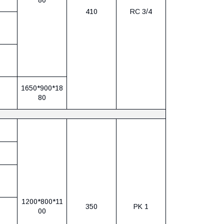
410
RC 3/4
1650*900*18
80
1200*800*11
350
PK 1
00