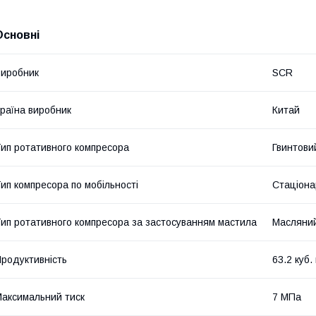
Основні
иробник
SCR
раїна виробник
Китай
ип ротативного компресора
Гвинтови
ип компресора по мобільності
Стаціона
ип ротативного компресора за застосуванням мастила
Масляни
родуктивність
63.2 куб.
аксимальний тиск
7 МПа