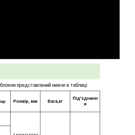
 блоком представлений нижче в таблиці:
Під'єднанн
Розмір, мм
Вага,кг
бар
я