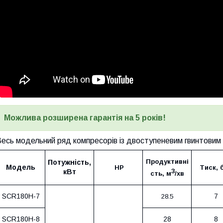
Можлива розширена гарантія на 5 років!
есь модельний ряд компресорів із двоступеневим гвинтовим
Продуктивні
Потужність,
Модель
НР
Тиск, 
3
кВт
сть, м
/хв
SCR180H-7
7
28.5
SCR180H-8
28
8