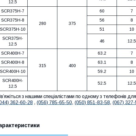
12.5
SCR375H-7
60
7
SCR375H-8
56
8
280
375
SCR375H-10
51
10
SCR375H-
46
12.5
12.5
SCR400H-7
63.2
7
SCR400H-8
63.1
8
315
400
SCR400H-10
59.2
10
SCR400H-
52.5
12.5
12.5
вʼяжіться з нашими спеціалістами по одному з телефонів дл
044) 362-60-28
,
(056) 785-65-50
,
(050) 851-83-58
,
(067) 327
арактеристики