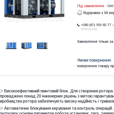
Під замовлення
Опт
Відправка з 06 в
+380 (67) 353-82-77
Менеджер
Замовлення тільки з
повернення товару п
 Високоефективний гвинтовий блок. Для створення ротора н
проваджено понад 20 інженерних рішень з метою гарантуванн
иробництва ротора забезпечують високу надійність і тривали
 Автоматичне блокування керування та контроль операцій.
онтролює основні параметри роботи установки: тиск, темпер