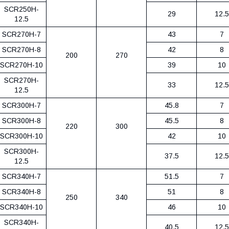
SCR250H-
29
12.5
12.5
SCR270H-7
43
7
SCR270H-8
42
8
200
270
SCR270H-10
39
10
SCR270H-
33
12.5
12.5
SCR300H-7
45.8
7
SCR300H-8
45.5
8
220
300
SCR300H-10
42
10
SCR300H-
37.5
12.5
12.5
SCR340H-7
51.5
7
SCR340H-8
51
8
250
340
SCR340H-10
46
10
SCR340H-
40.5
12.5