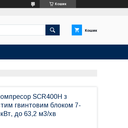
Кошик
Кошик
компресор SCR400H з
стим гвинтовим блоком 7-
 кВт, до 63,2 м3/хв