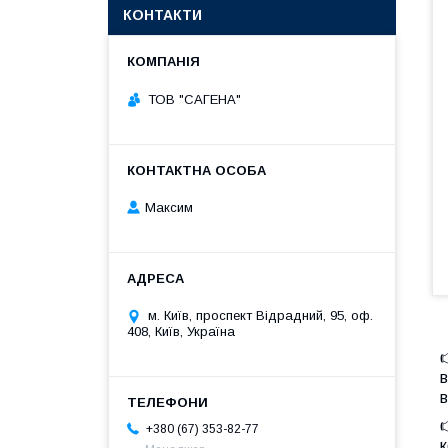
КОНТАКТИ
ТОВ "САГЕНА"
Максим
м. Київ, проспект Відрадний, 95, оф.
408, Київ, Україна

в
в

+380 (67) 353-82-77
к