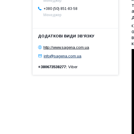
Менеджер
т
+380 (50) 851-83-58
а
Менеджер
д

о
к
http://www.sagena.com.ua
info@sagena.com.ua
+380673538277
Viber