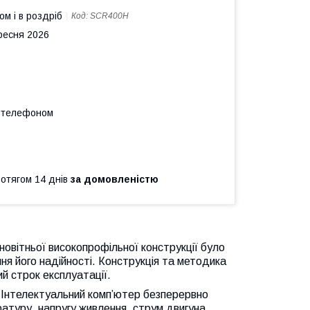
ом і в роздріб
Код:
SCR400H
ересня 2026
а телефоном
ротягом 14 днів
за домовленістю
овітньої високопрофільної конструкції було
я його надійності. Конструкція та методика
й строк експлуатації.
 Інтелектуальний комп’ютер безперервно
атуру, напругу живлення, струм двигуна