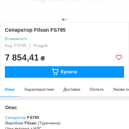
Сепаратор Filsan FS795
В наявності
Код: FS795
Роздріб
7 854,41
₴
Купити
Опис
Характеристики
Доставка
Оплата
Умови п
Опис
Сепаратор
FS795
Виробник
Filsan
(Туреччина)
Ціна вказана з НДС.