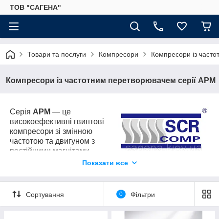
ТОВ "САГЕНА"
Товари та послуги
Компресори
Компресори із часто
Компресори із частотним перетворювачем серії АРМ
Серія
APM
— це
високоефективні гвинтові
компресори зі змінною
частотою та двигуном з
постійними магнітами,
призначені для промислових
Показати все
підприємств потужністю від 7,5 до 75 кВт і
продуктивністю 0,41–12,2 м³/хв. Вони забезпечують
стабільний тиск, точний контроль подачі повітря та
Сортування
0
Фільтри
значну економію електроенергії завдяки регулюванню
швидкості під фактичне навантаження. Завдяки