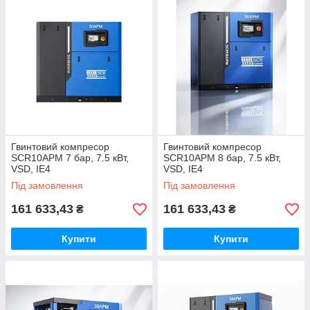
прямому з’єднанню ротора двигуна з компресором,
масляному охолодженню та надійній системі
фільтрації, APM працюють довго, безшумно та без
технічного обслуговування, навіть у запиленому або
гарячому середовищі. Це оптимальне рішення для
підприємств, які цінують ефективність, надійність та
мінімальні витрати на електроенергію.
Гвинтовий компресор
Гвинтовий компресор
SCR10APM 7 бар, 7.5 кВт,
SCR10APM 8 бар, 7.5 кВт,
VSD, IE4
VSD, IE4
Під замовлення
Під замовлення
161 633,43
161 633,43
₴
₴
Купити
Купити