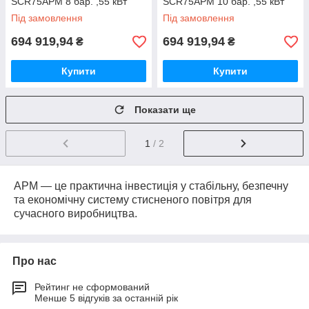
SCR75APM 8 бар. ,55 кВт
SCR75APM 10 бар. ,55 кВт
Під замовлення
Під замовлення
694 919,94
694 919,94
₴
₴
Купити
Купити
Показати ще
1
/ 2
APM — це практична інвестиція у стабільну, безпечну
та економічну систему стисненого повітря для
сучасного виробництва.
Про нас
Рейтинг не сформований
Менше 5 відгуків за останній рік